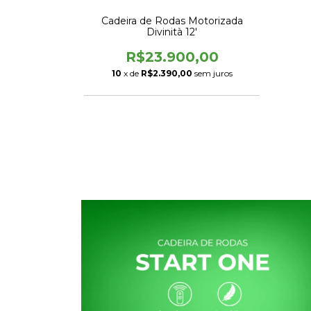
tick Cadeira
Cadeira de Rodas Motorizada
 Semi novo
Divinità 12'
,00
R$23.900,00
em juros
10
x de
R$2.390,00
sem juros