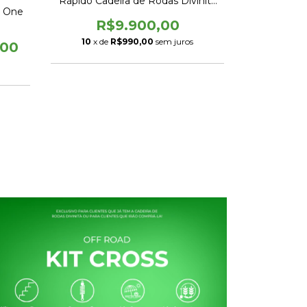
Rápido Cadeira de Rodas Divinità
Rodas 16"
t One
R$9.900,00
10
x de
R$990,00
sem juros
,00