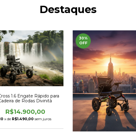
Destaques
30
%
OFF
Cross 1.6 Engate Rápido para
Cadeira de Rodas Divinità
R$14.900,00
10
x de
R$1.490,00
sem juros