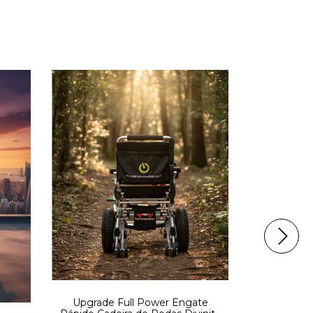
Cadeira
Gr
R$
10
x de
R
Upgrade Full Power Engate